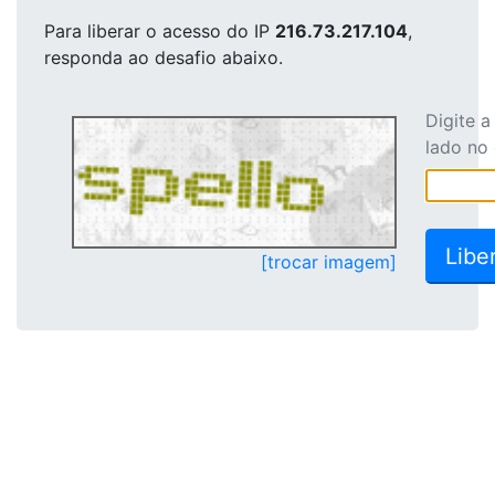
Para liberar o acesso
do IP
216.73.217.104
,
responda ao desafio abaixo.
Digite 
lado no
[trocar imagem]