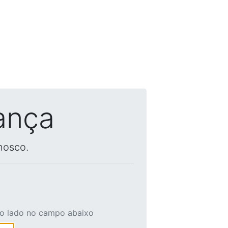
ança
nosco.
ao lado no campo abaixo