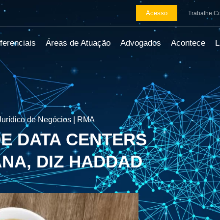
Acesso
Trabalhe C
ferenciais
Áreas de Atuação
Advogados
Acontece
urídico de Negócios | RMA
E DATA CENTERS
NA, DIZ HADDAD