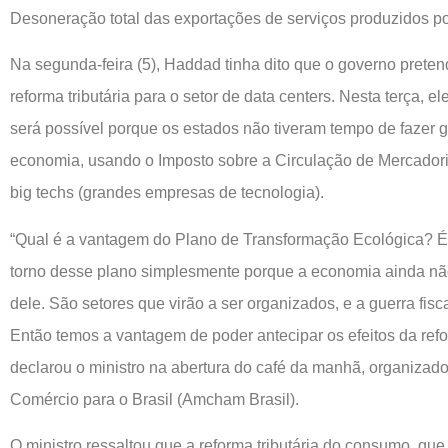
Desoneração total das exportações de serviços produzidos p
Na segunda-feira (5), Haddad tinha dito que o governo pretend
reforma tributária para o setor de data centers. Nesta terça, e
será possível porque os estados não tiveram tempo de fazer g
economia, usando o Imposto sobre a Circulação de Mercadoria
big techs (grandes empresas de tecnologia).
“Qual é a vantagem do Plano de Transformação Ecológica? É 
torno desse plano simplesmente porque a economia ainda nã
dele. São setores que virão a ser organizados, e a guerra fis
Então temos a vantagem de poder antecipar os efeitos da refor
declarou o ministro na abertura do café da manhã, organiza
Comércio para o Brasil (Amcham Brasil).
O ministro ressaltou que a reforma tributária do consumo, qu