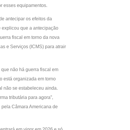
or esses equipamentos.
e antecipar os efeitos da
le explicou que a antecipação
uerra fiscal em torno da nova
s e Serviços (ICMS) para atrair
que não há guerra fiscal em
o está organizada em torno
cal não se estabeleceu ainda.
ma tributária para agora”,
do pela Câmara Americana de
e entrará em vigor em 2026 e só