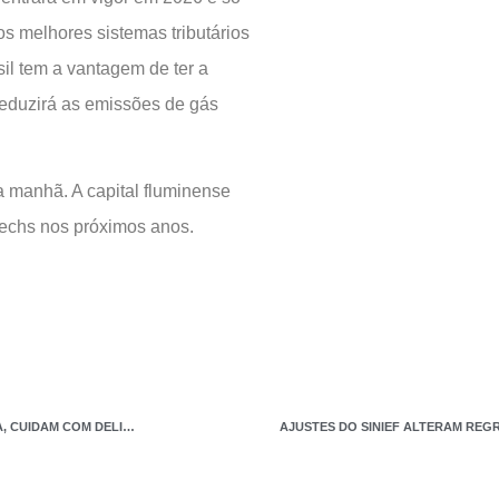
os melhores sistemas tributários
sil tem a vantagem de ter a
 reduzirá as emissões de gás
a manhã. A capital fluminense
techs nos próximos anos.
MÃES DE TERNO, SALTO E CORAÇÕES GIGANTES. COMANDAM COM FIRMEZA, CUIDAM COM DELICADEZA. FELIZ DIA DAS MÃES.
AJUSTES DO SINIEF ALTERAM RE