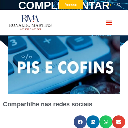
COMPLEMENTAR
Contato
Acesso
PT
PAGA PIS/COFINS
Compartilhe nas redes sociais