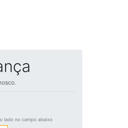
ança
nosco.
ao lado no campo abaixo