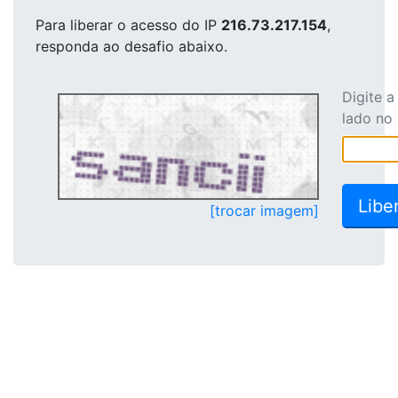
Para liberar o acesso
do IP
216.73.217.154
,
responda ao desafio abaixo.
Digite 
lado no
[trocar imagem]