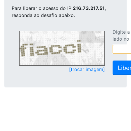
Para liberar o acesso
do IP
216.73.217.51
,
responda ao desafio abaixo.
Digite 
lado no
[trocar imagem]