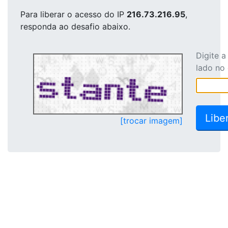
Para liberar o acesso
do IP
216.73.216.95
,
responda ao desafio abaixo.
Digite 
lado no
[trocar imagem]