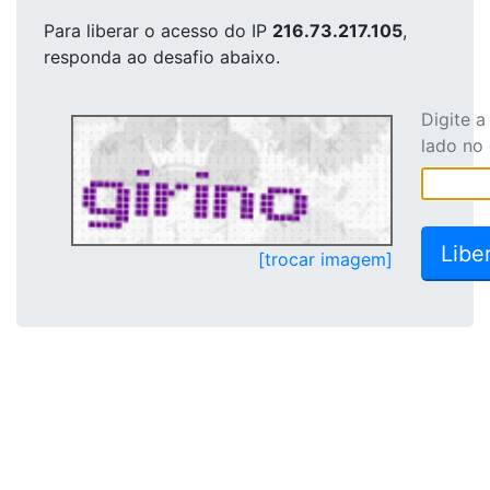
Para liberar o acesso
do IP
216.73.217.105
,
responda ao desafio abaixo.
Digite 
lado no
[trocar imagem]