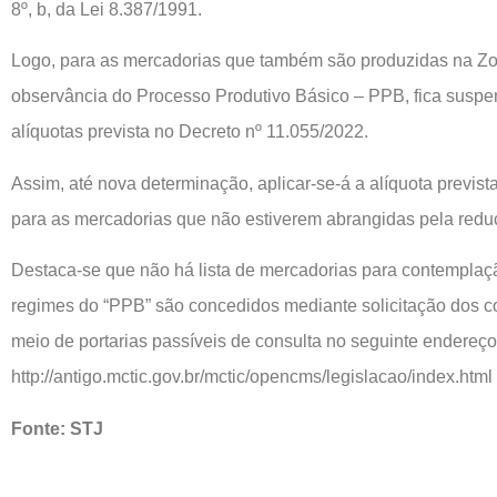
8º, b, da Lei 8.387/1991.
Logo, para as mercadorias que também são produzidas na Z
observância do Processo Produtivo Básico – PPB, fica suspe
alíquotas prevista no Decreto nº 11.055/2022.
Assim, até nova determinação, aplicar-se-á a alíquota previs
para as mercadorias que não estiverem abrangidas pela redu
Destaca-se que não há lista de mercadorias para contemplaçã
regimes do “PPB” são concedidos mediante solicitação dos co
meio de portarias passíveis de consulta no seguinte endereço
http://antigo.mctic.gov.br/mctic/opencms/legislacao/index.html
Fonte: STJ