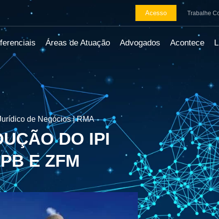
Acesso
Trabalhe C
ferenciais
Áreas de Atuação
Advogados
Acontece
urídico de Negócios | RMA
UÇÃO DO IPI
PB E ZFM