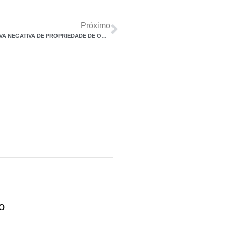
Próximo
SÓCIO DE EMPRESA CONDENADA NÃO TEM DE FAZER PROVA NEGATIVA DE PROPRIEDADE DE OUTROS IMÓVEIS
o