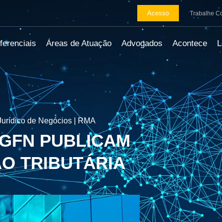
Acesso
Trabalhe C
ferenciais
Áreas de Atuação
Advogados
Acontece
urídico de Negócios | RMA
PGFN PUBLICAM
ÃO TRIBUTÁRIA