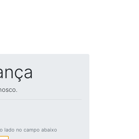
ança
nosco.
ao lado no campo abaixo