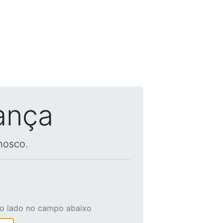
ança
nosco.
ao lado no campo abaixo