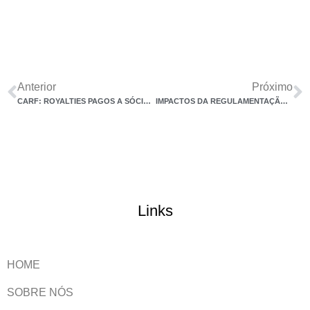
Anterior
Próximo
CARF: ROYALTIES PAGOS A SÓCIO PJ NÃO SÃO DEDUTÍVEIS DO IRPJ
IMPACTOS DA REGULAMENTAÇÃO DE OBRIGAÇÃO (NACIONAL) DE DECLARAÇÃO PADRONIZADA DO ISSQN, PARA EMPRESAS PRESTADORAS DE SERVIÇOS
Links
HOME
SOBRE NÓS