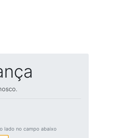
ança
nosco.
ao lado no campo abaixo