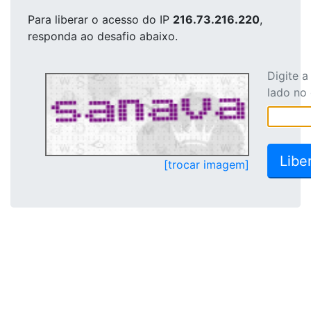
Para liberar o acesso
do IP
216.73.216.220
,
responda ao desafio abaixo.
Digite 
lado no
[trocar imagem]