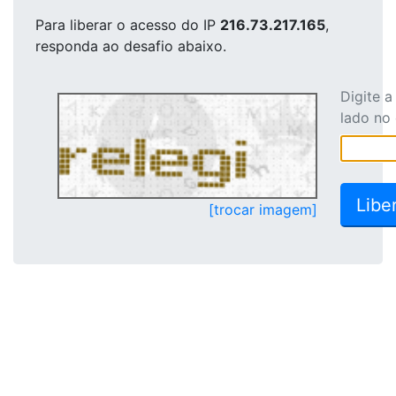
Para liberar o acesso
do IP
216.73.217.165
,
responda ao desafio abaixo.
Digite 
lado no
[trocar imagem]