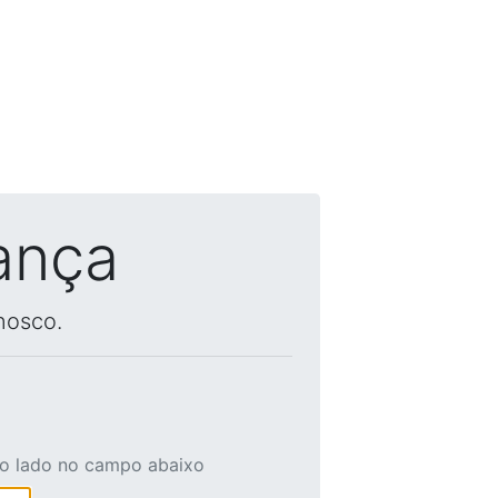
ança
nosco.
ao lado no campo abaixo