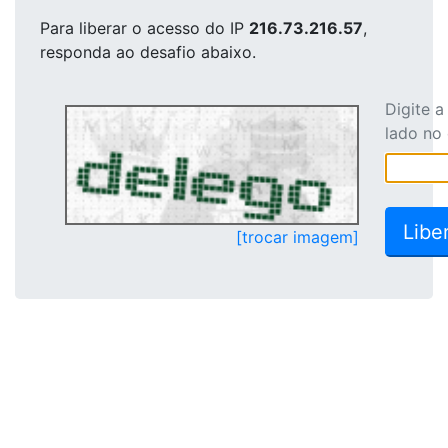
Para liberar o acesso
do IP
216.73.216.57
,
responda ao desafio abaixo.
Digite 
lado no
[trocar imagem]