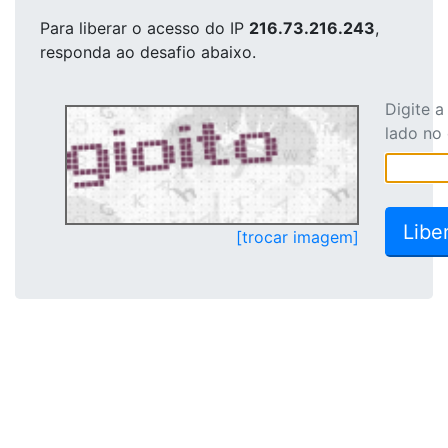
Para liberar o acesso
do IP
216.73.216.243
,
responda ao desafio abaixo.
Digite 
lado no
[trocar imagem]