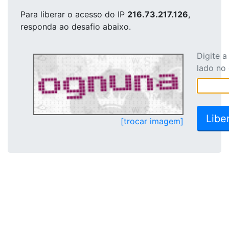
Para liberar o acesso
do IP
216.73.217.126
,
responda ao desafio abaixo.
Digite 
lado no
[trocar imagem]