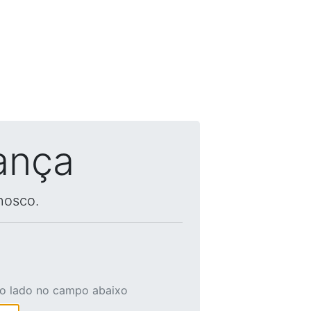
ança
nosco.
ao lado no campo abaixo