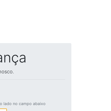
ança
nosco.
ao lado no campo abaixo