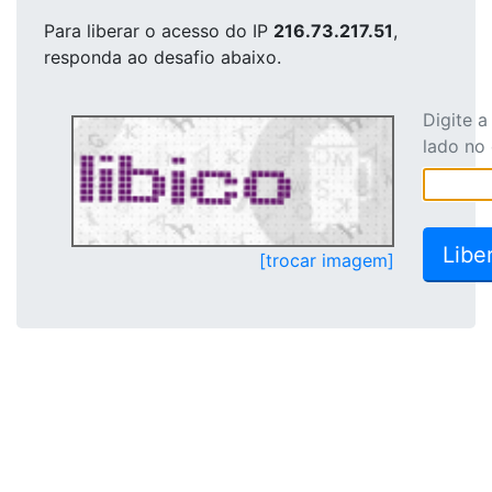
Para liberar o acesso
do IP
216.73.217.51
,
responda ao desafio abaixo.
Digite 
lado no
[trocar imagem]