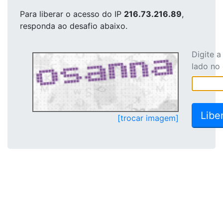
Para liberar o acesso
do IP
216.73.216.89
,
responda ao desafio abaixo.
Digite 
lado no
[trocar imagem]